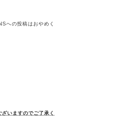
。
NSへの投稿はおやめく
合
ございますのでご了承く