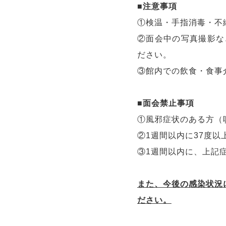
■
注意事項
①検温・手指消毒・不
②面会中の写真撮影な
ださい。
③館内での飲食・食事
■
面会禁止事項
①風邪症状のある方（
②
1
週間以内に
37
度以
③
1
週間以内に、上記
また、今後の感染状況
ださい。