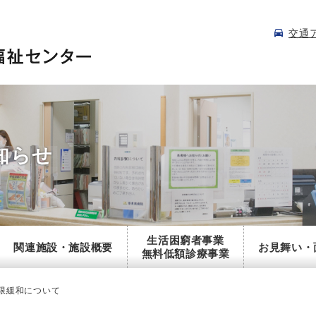
交通
知らせ
生活困窮者事業
関連施設・施設概要
お見舞い・
無料低額診療事業
限緩和について